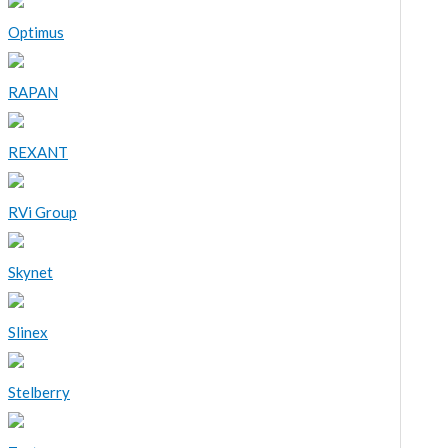
Optimus
RAPAN
REXANT
RVi Group
Skynet
Slinex
Stelberry