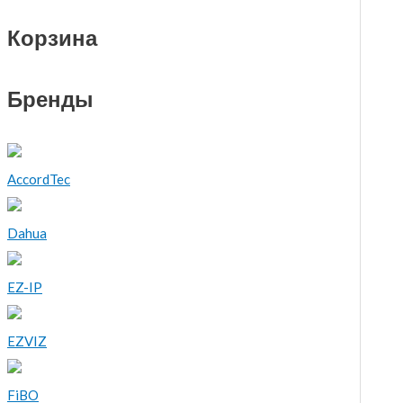
Корзина
Бренды
AccordTec
Dahua
EZ-IP
EZVIZ
FiBO