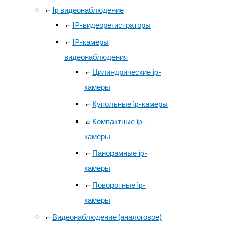
Ip видеонаблюдение
IP-видеорегистраторы
IP-камеры
видеонаблюдения
Цилиндрические ip-
камеры
Купольные ip-камеры
Компактные ip-
камеры
Панорамные ip-
камеры
Поворотные ip-
камеры
Видеонаблюдение (аналоговое)