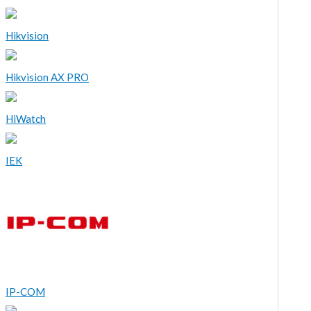
Hikvision
Hikvision AX PRO
HiWatch
IEK
IP-COM