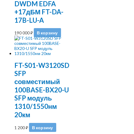
DWDM EDFA
+17дБМ FT-DA-
17B-LU-A
190 000
₽
В корзину
FT-S01-W3120SD
SFP
совместимый
100BASE-BX20-U
SFP модуль
1310/1550нм
20км
1 200
₽
В корзину