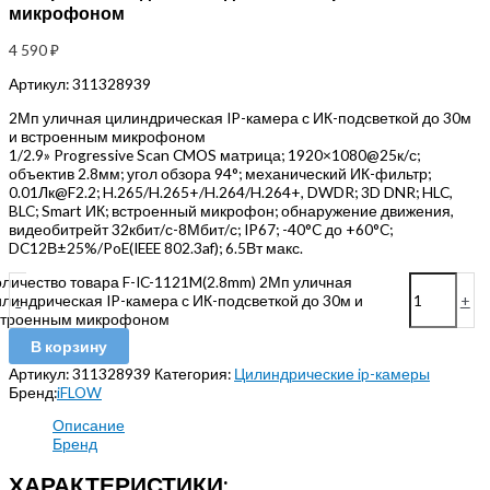
микрофоном
4 590
₽
Артикул:
311328939
2Мп уличная цилиндрическая IP-камера с ИК-подсветкой до 30м
и встроенным микрофоном
1/2.9» Progressive Scan CMOS матрица; 1920×1080@25к/с;
объектив 2.8мм; угол обзора 94°; механический ИК-фильтр;
0.01Лк@F2.2; H.265/H.265+/H.264/H.264+, DWDR; 3D DNR; HLC,
BLC; Smart ИК; встроенный микрофон; обнаружение движения,
видеобитрейт 32кбит/с-8Мбит/с; IP67; -40°C до +60°C;
DC12В±25%/PoE(IEEE 802.3af); 6.5Вт макс.
оличество товара F-IC-1121M(2.8mm) 2Мп уличная
илиндрическая IP-камера с ИК-подсветкой до 30м и
-
+
строенным микрофоном
В корзину
Артикул:
311328939
Категория:
Цилиндрические ip-камеры
Бренд:
iFLOW
Описание
Бренд
ХАРАКТЕРИСТИКИ: