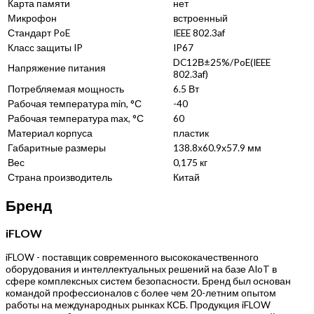
Карта памяти
нет
Микрофон
встроенный
Стандарт PoE
IEEE 802.3af
Класс защиты IP
IP67
DC12В±25%/PoE(IEEE
Напряжение питания
802.3af)
Потребляемая мощность
6.5 Вт
Рабочая температура min, °С
-40
Рабочая температура max, °С
60
Материал корпуса
пластик
Габаритные размеры
138.8х60.9х57.9 мм
Вес
0,175 кг
Страна производитель
Китай
Бренд
iFLOW
iFLOW - поставщик современного высококачественного
оборудования и интеллектуальных решений на базе AIoT в
сфере комплексных систем безопасности. Бренд был основан
командой профессионалов с более чем 20-летним опытом
работы на международных рынках КСБ. Продукция iFLOW