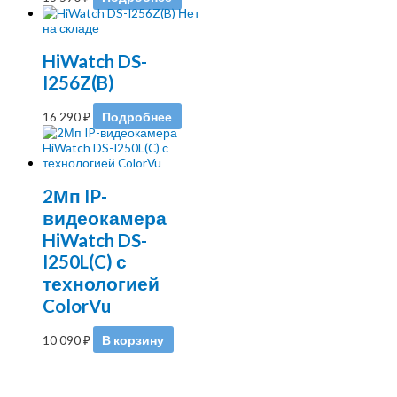
Нет
на складе
HiWatch DS-
I256Z(B)
16 290
₽
Подробнее
2Мп IP-
видеокамера
HiWatch DS-
I250L(C) с
технологией
ColorVu
10 090
₽
В корзину