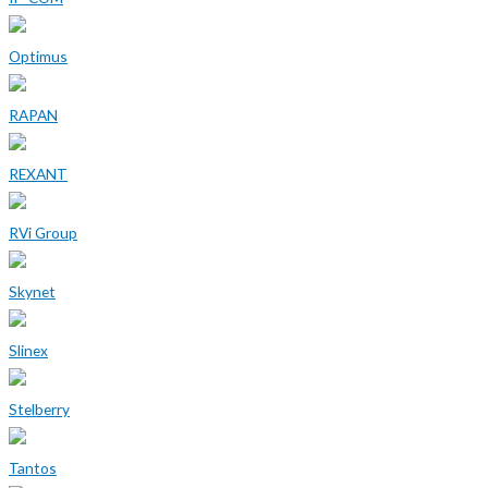
Optimus
RAPAN
REXANT
RVi Group
Skynet
Slinex
Stelberry
Tantos