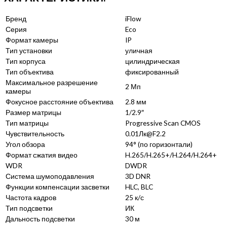
Бренд
iFlow
Серия
Eco
Формат камеры
IP
Тип установки
уличная
Тип корпуса
цилиндрическая
Тип объектива
фиксированный
Максимальное разрешение
2 Мп
камеры
Фокусное расстояние объектива
2.8 мм
Размер матрицы
1/2.9″
Тип матрицы
Progressive Scan CMOS
Чувствительность
0.01Лк@F2.2
Угол обзора
94° (по горизонтали)
Формат сжатия видео
H.265/H.265+/H.264/H.264+
WDR
DWDR
Система шумоподавления
3D DNR
Функции компенсации засветки
HLC, BLC
Частота кадров
25 к/с
Тип подсветки
ИК
Дальность подсветки
30 м