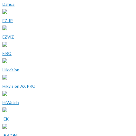
Dahua
EZ-IP
EZVIZ
FiBO
Hikvision
Hikvision AX PRO
HiWatch
IEK
IP-COM