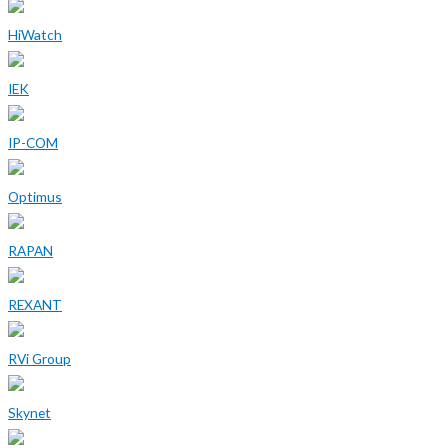
HiWatch
IEK
IP-COM
Optimus
RAPAN
REXANT
RVi Group
Skynet