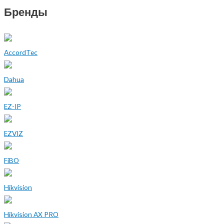
Бренды
AccordTec
Dahua
EZ-IP
EZVIZ
FiBO
Hikvision
Hikvision AX PRO