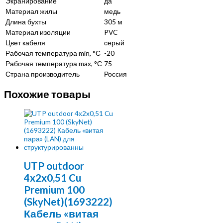
Экранирование
да
Материал жилы
медь
Длина бухты
305 м
Материал изоляции
PVC
Цвет кабеля
серый
Рабочая температура min, °С
-20
Рабочая температура max, °С
75
Страна производитель
Россия
Похожие товары
UTP outdoor
4x2x0,51 Cu
Premium 100
(SkyNet)(1693222)
Кабель «витая