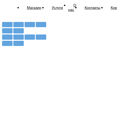
О
Магазин
Услуги
Контакты
Кор
нас