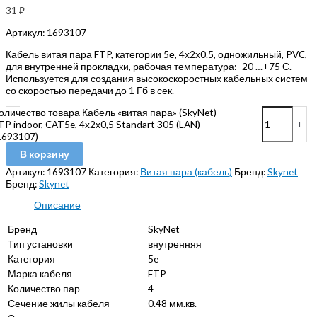
31
₽
Артикул:
1693107
Кабель витая пара FTP, категории 5е, 4х2х0.5, одножильный, PVC,
для внутренней прокладки, рабочая температура: -20 …+75 С.
Используется для создания высокоскоростных кабельных систем
со скоростью передачи до 1 Гб в сек.
оличество товара Кабель «витая пара» (SkyNet)
TP indoor, CAT5e, 4x2x0,5 Standart 305 (LAN)
-
+
1693107)
В корзину
Артикул:
1693107
Категория:
Витая пара (кабель)
Бренд:
Skynet
Бренд:
Skynet
Описание
Бренд
SkyNet
Тип установки
внутренняя
Категория
5e
Марка кабеля
FTP
Количество пар
4
Сечение жилы кабеля
0.48 мм.кв.