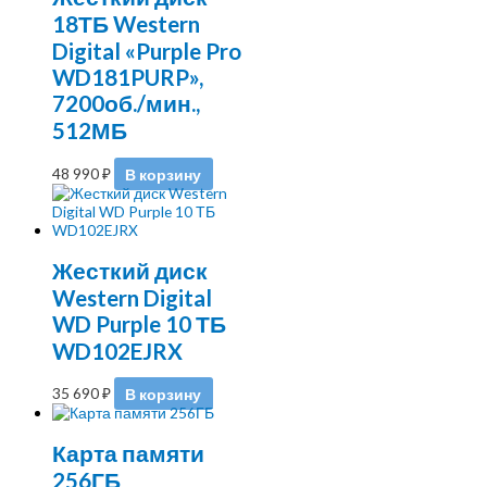
18ТБ Western
Digital «Purple Pro
WD181PURP»,
7200об./мин.,
512МБ
48 990
₽
В корзину
Жесткий диск
Western Digital
WD Purple 10 ТБ
WD102EJRX
35 690
₽
В корзину
Карта памяти
256ГБ