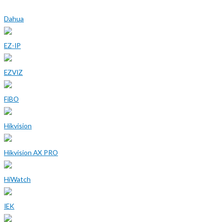
Dahua
EZ-IP
EZVIZ
FiBO
Hikvision
Hikvision AX PRO
HiWatch
IEK