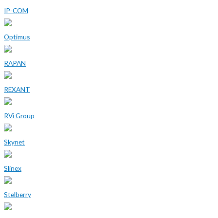
IP-COM
Optimus
RAPAN
REXANT
RVi Group
Skynet
Slinex
Stelberry