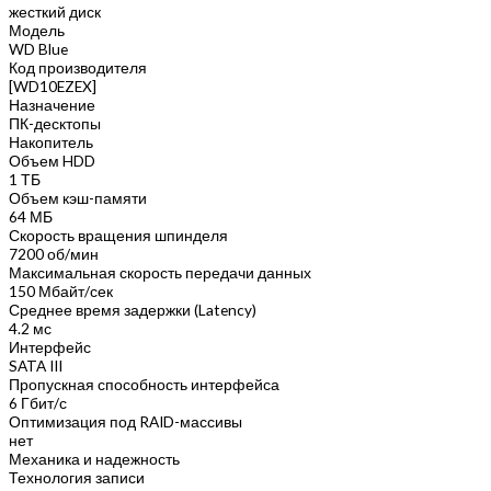
жесткий диск
Модель
WD Blue
Код производителя
[WD10EZEX]
Назначение
ПК-десктопы
Накопитель
Объем HDD
1 ТБ
Объем кэш-памяти
64 МБ
Скорость вращения шпинделя
7200 об/мин
Максимальная скорость передачи данных
150 Мбайт/сек
Среднее время задержки (Latency)
4.2 мс
Интерфейс
SATA III
Пропускная способность интерфейса
6 Гбит/с
Оптимизация под RAID-массивы
нет
Механика и надежность
Технология записи